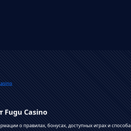
asino
 Fugu Casino
ации о правилах, бонусах, доступных играх и способах