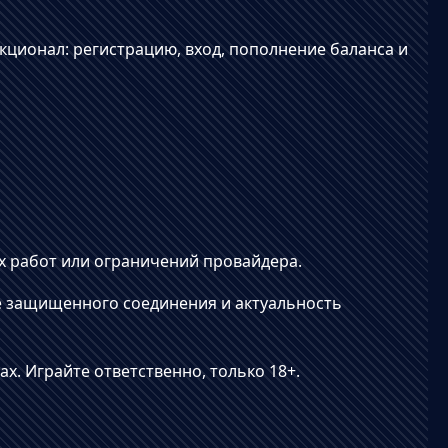
ционал: регистрацию, вход, пополнение баланса и
их работ или ограничений провайдера.
ие защищенного соединения и актуальность
. Играйте ответственно, только 18+.