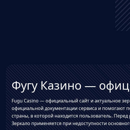
Фугу Казино — офиц
Fugu Casino — официальный сайт и актуальное зер
официальной документации сервиса и помогают по
страны, в которой находится пользователь. Перед
Зеркало применяется при недоступности основного