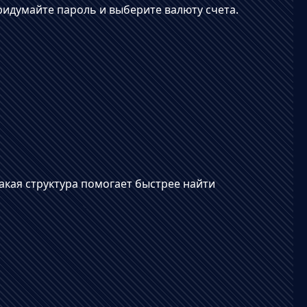
придумайте пароль и выберите валюту счета.
Такая структура помогает быстрее найти